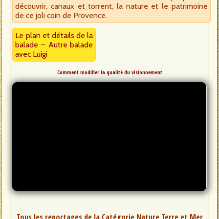
découvrir, canaux et torrent, la nature et le patrimoine
de ce joli coin de Provence.
Le plan et détails de la
balade
–
Autre balade
avec Luigi
Comment modifier la qualité du visionnement
Tous les reportages de la Catégorie Nature Terre et Mer