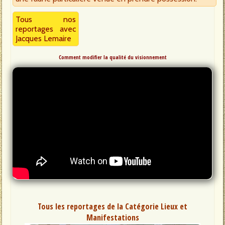
Tous nos
reportages avec
Jacques Lemaire
Comment modifier la qualité du visionnement
Tous les reportages de la Catégorie Lieux et
Manifestations