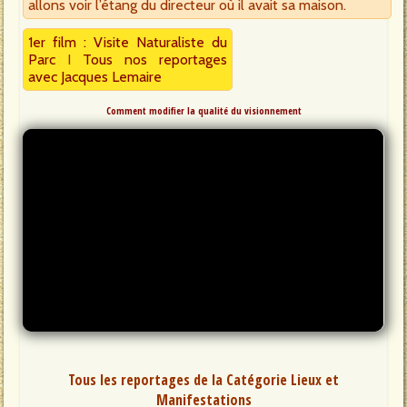
allons voir l’étang du directeur où il avait sa maison.
1er film : Visite Naturaliste du
Parc
I
Tous nos reportages
avec Jacques Lemaire
Comment modifier la qualité du visionnement
Tous les reportages de la Catégorie Lieux et
Manifestations