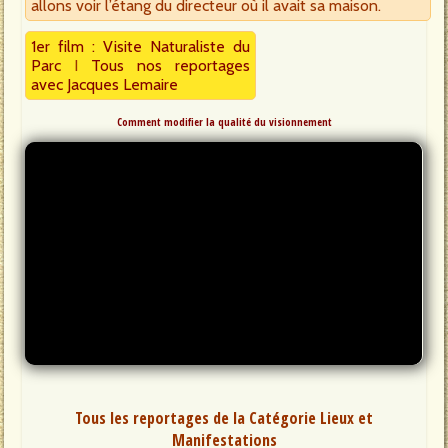
allons voir l’étang du directeur où il avait sa maison.
1er film : Visite Naturaliste du
Parc
I
Tous nos reportages
avec Jacques Lemaire
Comment modifier la qualité du visionnement
Tous les reportages de la Catégorie Lieux et
Manifestations