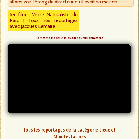
allons voir l’étang du directeur où il avait sa maison.
1er film : Visite Naturaliste du
Parc
I
Tous nos reportages
avec Jacques Lemaire
Comment modifier la qualité du visionnement
Tous les reportages de la Catégorie Lieux et
Manifestations