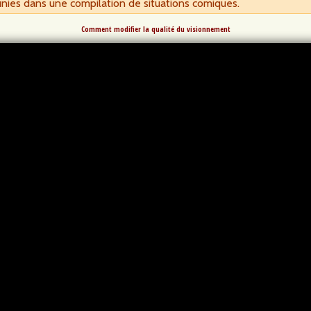
nies dans une compilation de situations comiques.
Comment modifier la qualité du visionnement