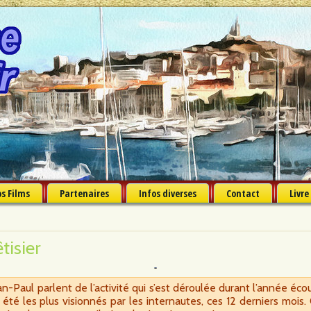
s Films
Partenaires
Infos diverses
Contact
Livre
tisier
n-Paul parlent de l’activité qui s’est déroulée durant l’année éco
été les plus visionnés par les internautes, ces 12 derniers mois. 