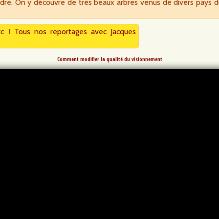
udre. On y découvre de très beaux arbres venus de divers pays d
rc
I
Tous nos reportages avec Jacques
Comment modifier la qualité du visionnement