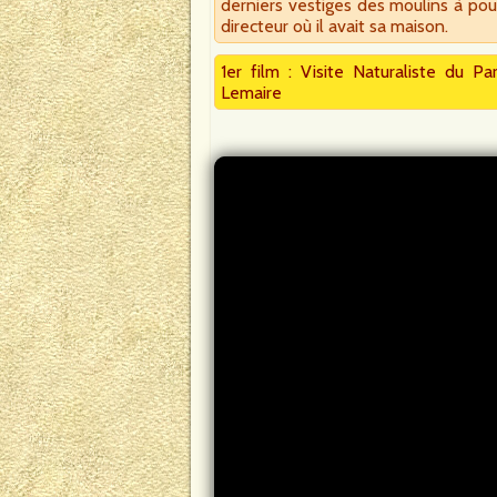
derniers vestiges des moulins à po
directeur où il avait sa maison.
1er film : Visite Naturaliste du Pa
Lemaire