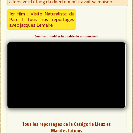
allons voir l’étang du directeur où il avait sa maison.
1er film : Visite Naturaliste du
Parc
I
Tous nos reportages
avec Jacques Lemaire
Comment modifier la qualité du visionnement
Tous les reportages de la Catégorie Lieux et
Manifestations