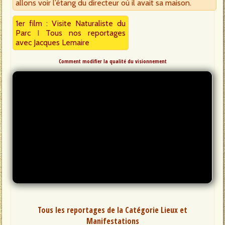
allons voir l’étang du directeur où il avait sa maison.
1er film : Visite Naturaliste du
Parc
I
Tous nos reportages
avec Jacques Lemaire
Comment modifier la qualité du visionnement
Tous les reportages de la Catégorie Lieux et
Manifestations