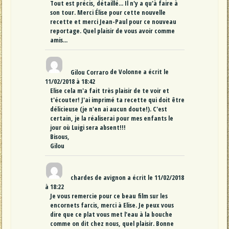
Tout est précis, détaillé... Il n'y a qu'à faire à
son tour. Merci Élise pour cette nouvelle
recette et merci Jean-Paul pour ce nouveau
reportage. Quel plaisir de vous avoir comme
amis...
Gilou Corraro
de
Volonne
a écrit le
11/02/2018
à
18:42
Elise cela m'a fait très plaisir de te voir et
t'écouter! J'ai imprimé ta recette qui doit être
délicieuse (je n'en ai aucun doute!). C'est
certain, je la réaliserai pour mes enfants le
jour où Luigi sera absent!!!
Bisous,
Gilou
chardes
de
avignon
a écrit le
11/02/2018
à
18:22
Je vous remercie pour ce beau film sur les
encornets farcis, merci à Elise. Je peux vous
dire que ce plat vous met l'eau à la bouche
comme on dit chez nous, quel plaisir. Bonne