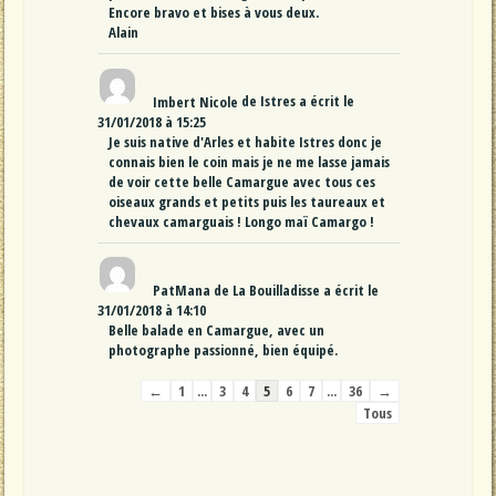
Encore bravo et bises à vous deux.
Alain
Imbert Nicole
de
Istres
a écrit le
31/01/2018
à
15:25
Je suis native d'Arles et habite Istres donc je
connais bien le coin mais je ne me lasse jamais
de voir cette belle Camargue avec tous ces
oiseaux grands et petits puis les taureaux et
chevaux camarguais ! Longo maï Camargo !
PatMana
de
La Bouilladisse
a écrit le
31/01/2018
à
14:10
Belle balade en Camargue, avec un
photographe passionné, bien équipé.
Navigation
←
1
...
3
4
5
6
7
...
36
→
dans
Tous
la
liste
du
livre