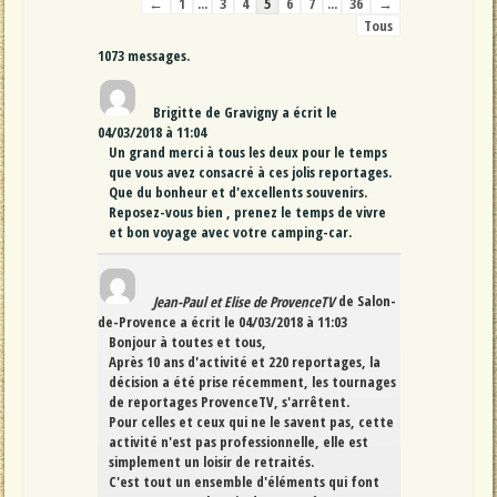
Navigation
←
1
...
3
4
5
6
7
...
36
→
dans
Tous
la
1073 messages.
liste
du
livre
Brigitte
de
Gravigny
a écrit le
d’or
04/03/2018
à
11:04
Un grand merci à tous les deux pour le temps
que vous avez consacré à ces jolis reportages.
Que du bonheur et d'excellents souvenirs.
Reposez-vous bien , prenez le temps de vivre
et bon voyage avec votre camping-car.
Jean-Paul et Elise de ProvenceTV
de
Salon-
de-Provence
a écrit le
04/03/2018
à
11:03
Bonjour à toutes et tous,
Après 10 ans d'activité et 220 reportages, la
décision a été prise récemment, les tournages
de reportages ProvenceTV, s'arrêtent.
Pour celles et ceux qui ne le savent pas, cette
activité n'est pas professionnelle, elle est
simplement un loisir de retraités.
C'est tout un ensemble d'éléments qui font