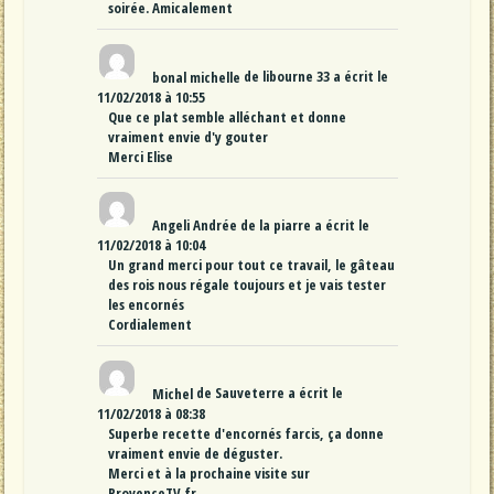
soirée. Amicalement
bonal michelle
de
libourne 33
a écrit le
11/02/2018
à
10:55
Que ce plat semble alléchant et donne
vraiment envie d'y gouter
Merci Elise
Angeli Andrée
de
la piarre
a écrit le
11/02/2018
à
10:04
Un grand merci pour tout ce travail, le gâteau
des rois nous régale toujours et je vais tester
les encornés
Cordialement
Michel
de
Sauveterre
a écrit le
11/02/2018
à
08:38
Superbe recette d'encornés farcis, ça donne
vraiment envie de déguster.
Merci et à la prochaine visite sur
ProvenceTV.fr