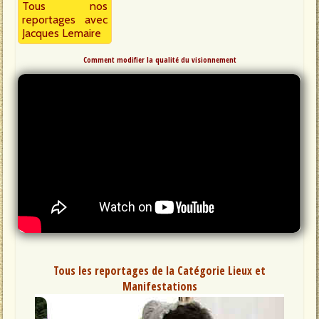
Tous nos
reportages avec
Jacques Lemaire
Comment modifier la qualité du visionnement
Tous les reportages de la Catégorie Lieux et
Manifestations