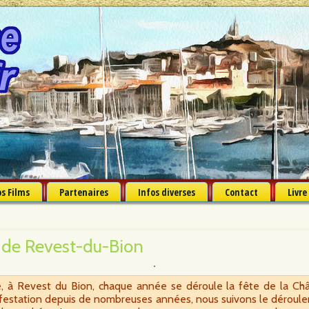
s Films
Partenaires
Infos diverses
Contact
Livre
e de Revest-du-Bion
à Revest du Bion, chaque année se déroule la fête de la Châta
anifestation depuis de nombreuses années, nous suivons le dérou