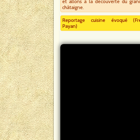
et allons à la découverte du gra
châtaigne.
Reportage cuisine évoqué (Fré
Payan)