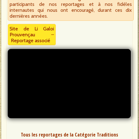
participants de nos reportages et à nos fidèles
internautes qui nous ont encouragé, durant ces dix
dernières années.
Site de Li Galoi
Prouvençau
–
Reportage associé
Tous les reportages de la Catégorie Traditions