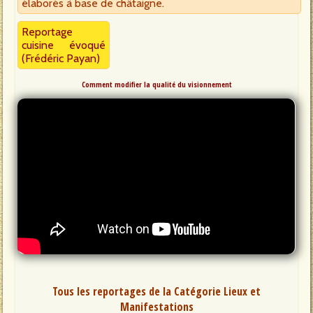
élaborés à base de châtaigne.
Reportage
cuisine évoqué
(Frédéric Payan)
Comment modifier la qualité du visionnement
Tous les reportages de la Catégorie Lieux et
Manifestations