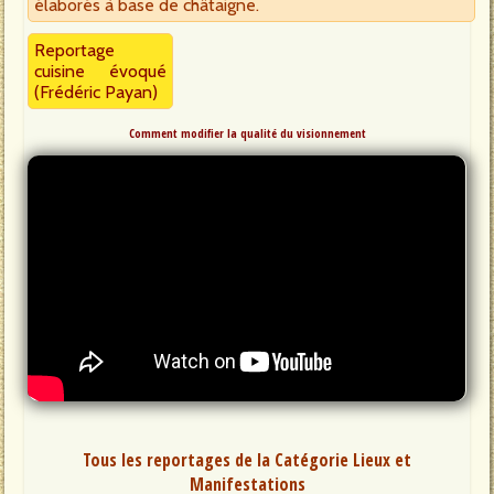
élaborés à base de châtaigne.
Reportage
cuisine évoqué
(Frédéric Payan)
Comment modifier la qualité du visionnement
Tous les reportages de la Catégorie Lieux et
Manifestations