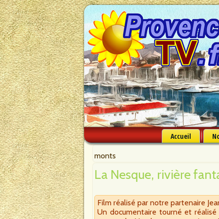
Accueil
No
monts
La Nesque, rivière fan
Film réalisé par notre partenaire Jea
Un documentaire tourné et réalisé p