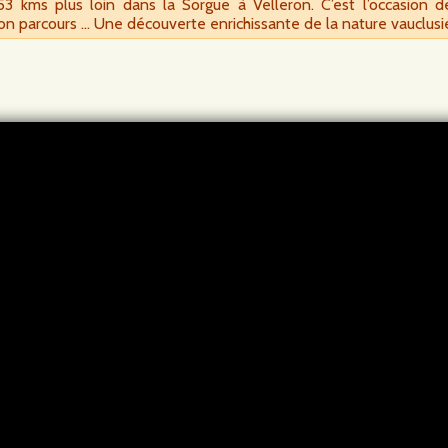
 kms plus loin dans la Sorgue à Velleron. C’est l’occasion de d
son parcours … Une découverte enrichissante de la nature vauclus