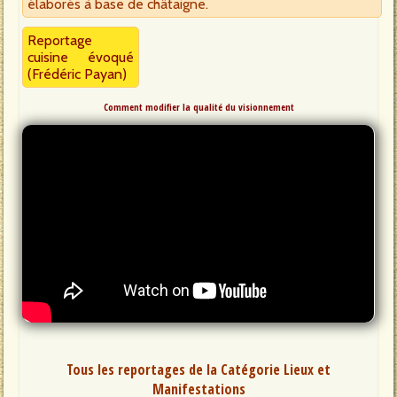
élaborés à base de châtaigne.
Reportage
cuisine évoqué
(Frédéric Payan)
Comment modifier la qualité du visionnement
Tous les reportages de la Catégorie Lieux et
Manifestations