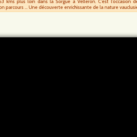
 kms plus loin dans la Sorgue à Velleron. C’est l’occasion de d
son parcours … Une découverte enrichissante de la nature vauclus