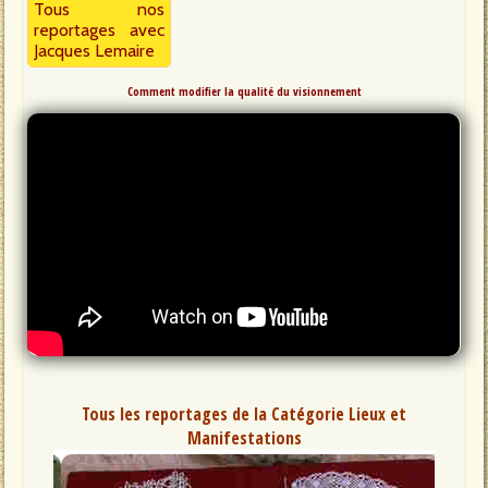
Tous nos
reportages avec
Jacques Lemaire
Comment modifier la qualité du visionnement
Tous les reportages de la Catégorie Lieux et
Manifestations