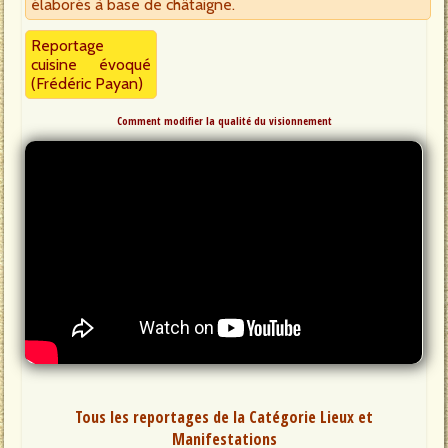
élaborés à base de châtaigne.
Reportage
cuisine évoqué
(Frédéric Payan)
Comment modifier la qualité du visionnement
Tous les reportages de la Catégorie Lieux et
Manifestations